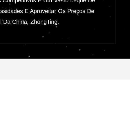
s Competitivos E Um Vasto Leque De
essidades E Aproveitar Os Preços De
l Da China, ZhongTing.