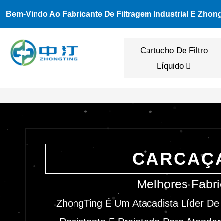
Ir
Bem-Vindo Ao Fabricante De Filtragem Industrial E Zhon
Para
O
Cartucho De Filtro
Conteúdo
Líquido
CARCAÇA
Melhores Fabri
ZhongTing É Um Atacadista Líder De