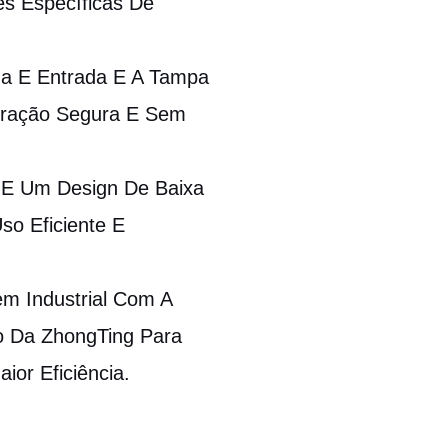
es Específicas De
a E Entrada E A Tampa
ração Segura E Sem
a E Um Design De Baixa
o Eficiente E
em Industrial Com A
no Da ZhongTing Para
ior Eficiência.