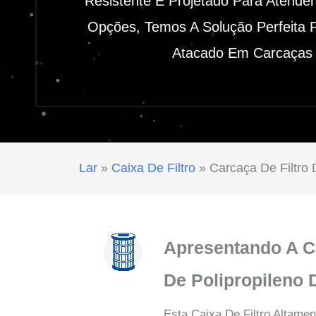
Resistente E Projetado Para Atend
Opções, Temos A Solução Perfeita P
Atacado Em Carcaças D
Lar
»
Caixa De Filtro
»
Carcaça De Filtro 
Apresentando A Ca
De Polipropileno
Esta Caixa De Filtro Altame