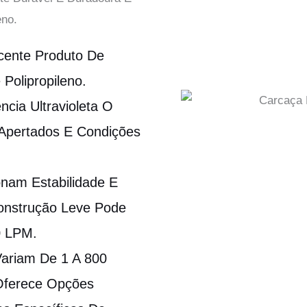
eno.
cente Produto De
 Polipropileno.
cia Ultravioleta O
Apertados E Condições
onam Estabilidade E
Construção Leve Pode
0 LPM.
ariam De 1 A 800
 Oferece Opções