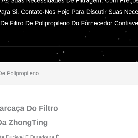
er Às Suas Necessidades De Filtragem. Com Preço
ara Si. Contate-Nos Hoje Para Discutir Suas Nec
e Filtro De Polipropileno Do Fornecedor Confiáve
De Polipropileno
rcaça Do Filtro
 Da ZhongTing
nte Durável E Duradoura É