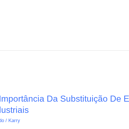
portância Da Substituição De El
ustriais
ido
/
Karry