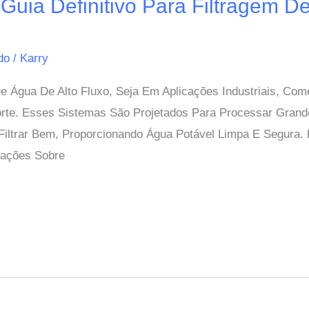
 Guia Definitivo Para Filtragem D
ido
/
Karry
 Água De Alto Fluxo, Seja Em Aplicações Industriais, Come
orte. Esses Sistemas São Projetados Para Processar Gra
ltrar Bem, Proporcionando Água Potável Limpa E Segura. 
mações Sobre