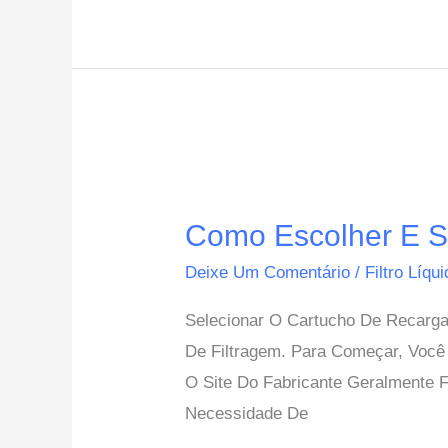
Dicas
E
Muito
Mais
Como
Escolher
Como Escolher E Su
E
Substituir
Deixe Um Comentário
/
Filtro Líqu
O
Selecionar O Cartucho De Recarga 
Cartucho
De Filtragem. Para Começar, Você
De
O Site Do Fabricante Geralmente
Recarga
Necessidade De
Do