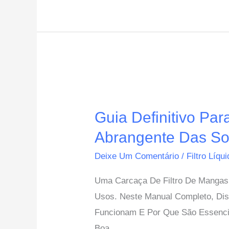
Guia
Definitivo
Guia Definitivo Pa
Para
Carcaça
Abrangente Das Sol
De
Deixe Um Comentário
/
Filtro Líqu
Filtro
Uma Carcaça De Filtro De Mangas É
De
Usos. Neste Manual Completo, Dis
Mangas:
Funcionam E Por Que São Essencia
Uma
Boa
Visão