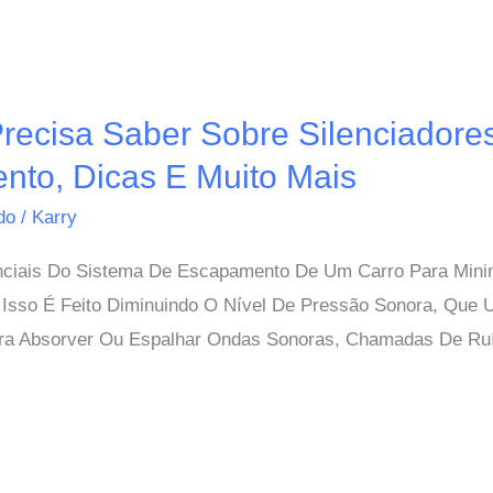
ecisa Saber Sobre Silenciadores
nto, Dicas E Muito Mais
ido
/
Karry
nciais Do Sistema De Escapamento De Um Carro Para Mini
sso É Feito Diminuindo O Nível De Pressão Sonora, Que U
a Absorver Ou Espalhar Ondas Sonoras, Chamadas De Ruíd