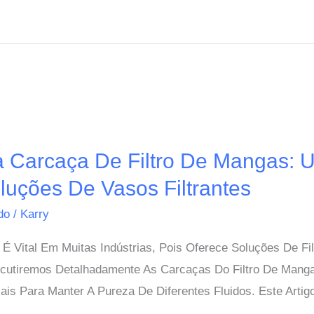
ra Carcaça De Filtro De Mangas: 
uções De Vasos Filtrantes
ido
/
Karry
 Vital Em Muitas Indústrias, Pois Oferece Soluções De Fil
cutiremos Detalhadamente As Carcaças Do Filtro De Manga
is Para Manter A Pureza De Diferentes Fluidos. Este Art