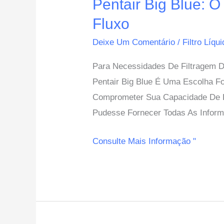
Pentair Big Blue: O
Blue:
O
Fluxo
Guia
Deixe Um Comentário
/
Filtro Líqu
Definitivo
Para Necessidades De Filtragem De
Para
Pentair Big Blue É Uma Escolha F
Filtragem
Comprometer Sua Capacidade De Fi
De
Pudesse Fornecer Todas As Infor
Água
De
Consulte Mais Informação "
Alto
Fluxo