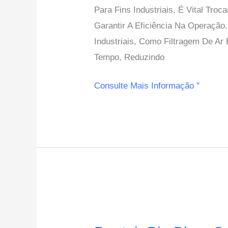
Para Fins Industriais, É Vital T
Elementos
Garantir A Eficiência Na Operaçã
Filtrantes
Industriais, Como Filtragem De A
Para
Tempo, Reduzindo
Aplicações
Industriais
Consulte Mais Informação "
Pentair
Big