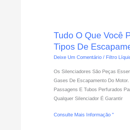
Tudo
O
Tudo O Que Você Pr
Que
Você
Tipos De Escapame
Precisa
Deixe Um Comentário
/
Filtro Líqu
Saber
Os Silenciadores São Peças Esse
Sobre
Gases De Escapamento Do Motor. I
Silenciadores
Passagens E Tubos Perfurados Par
De
Qualquer Silenciador É Garantir
Silenciador:
Tipos
Consulte Mais Informação "
De
Escapamento,