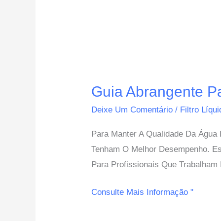
Guia
Abrangente
Guia Abrangente Pa
Para
Substituição
Deixe Um Comentário
/
Filtro Líqu
E
Para Manter A Qualidade Da Água E
Manutenção
Tenham O Melhor Desempenho. Est
Do
Para Profissionais Que Trabalham
Filtro
Cuno
Consulte Mais Informação "