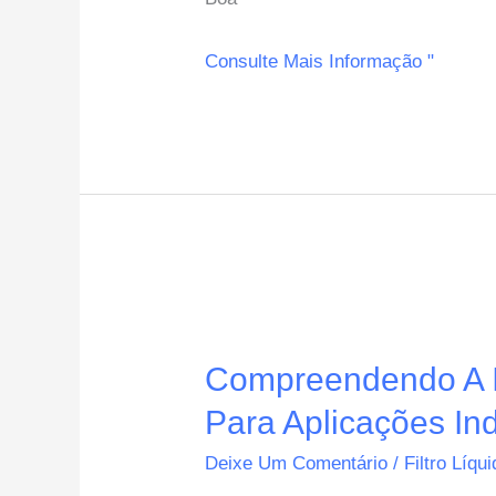
Abrangente
Consulte Mais Informação "
Das
Soluções
De
Vasos
Filtrantes
Compreendendo
A
Compreendendo A Im
Importância
Da
Para Aplicações Ind
Substituição
Deixe Um Comentário
/
Filtro Líqu
De