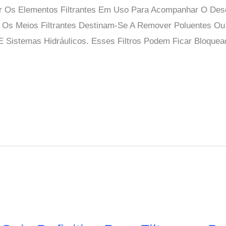
rocar Os Elementos Filtrantes Em Uso Para Acompanhar O 
o. Os Meios Filtrantes Destinam-Se A Remover Poluentes 
r E Sistemas Hidráulicos. Esses Filtros Podem Ficar Bloq