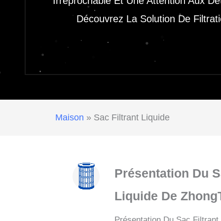
Irréprochable Et Une Attention Aux Dé
Découvrez La Solution De Filtra
Maison
»
Sac Filtrant Liquide
Présentation Du S
Liquide De Zhong
Présentation Du Sac Filtrant