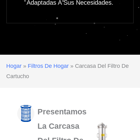
Adaptadas A Sus Necesidades.
Hogar
»
Filtros De Hogar
»
Carcasa Del Filtro De
Cartucho
Presentamos
La Carcasa